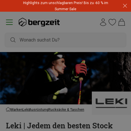
Highlights zum unschlagbaren Preis! Bis zu -60 % im
Summer Sale
Marken
Leki
Ausrüstung
Rucksäcke & Taschen
Leki | Jedem den besten Stock