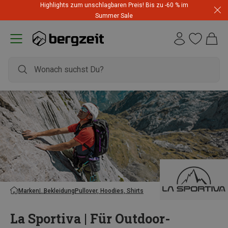
Highlights zum unschlagbaren Preis! Bis zu -60 % im
Summer Sale
Marken
Bekleidung
Pullover, Hoodies, Shirts
La Sportiva | Für Outdoor-