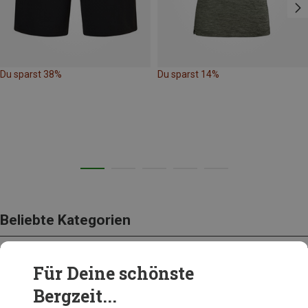
Du sparst 38%
Du sparst 14%
Beliebte Kategorien
Für Deine schönste
BEKLEIDUNG
Bergzeit...