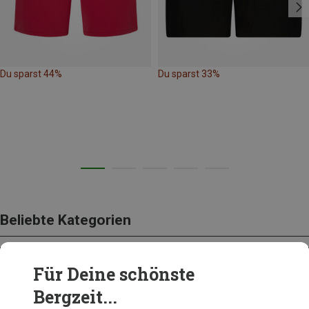
Du sparst 44%
Du sparst 33%
Beliebte Kategorien
Für Deine schönste
BEKLEIDUNG
Bergzeit...