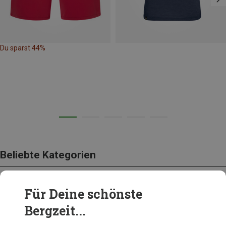
Du sparst 44%
Beliebte Kategorien
Für Deine schönste
BEKLEIDUNG
Bergzeit...