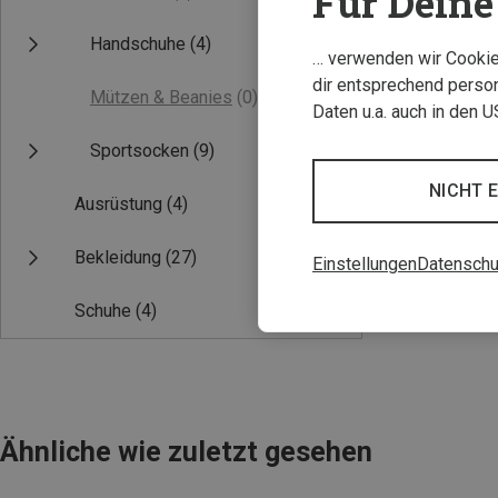
Für Deine 
Handschuhe
(4)
… verwenden wir Cookies
dir entsprechend person
Mützen & Beanies
(0)
Daten u.a. auch in den 
Sportsocken
(9)
NICHT 
Ausrüstung
(4)
Bekleidung
(27)
Einstellungen
Datenschu
Schuhe
(4)
Ähnliche wie zuletzt gesehen