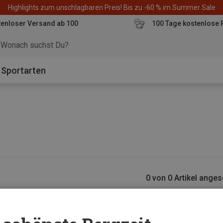
Highlights zum unschlagbaren Preis! Bis zu -60 % im Summer Sale
enloser Versand ab 100
100 Tage kostenlose 
o
Sportarten
0 von 0 Artikel ange