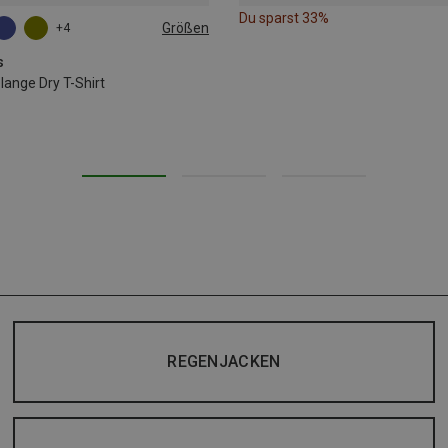
Du sparst 33%
Größen
+4
L
XL
s
nge Dry T-Shirt
REGENJACKEN