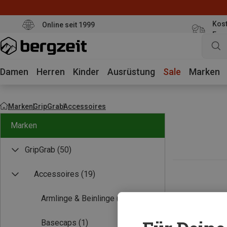
Kost
Online seit 1999
Eur
Damen
Herren
Kinder
Ausrüstung
Sale
Marken
Marken
GripGrab
Accessoires
Marken
GripGrab
(50)
Accessoires
(19)
Armlinge & Beinlinge
(5)
Basecaps
(1)