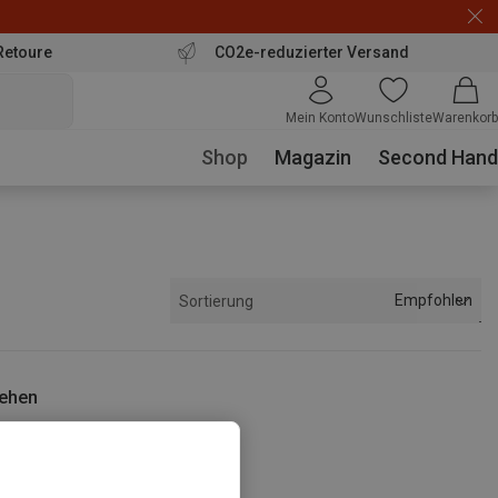
Retoure
CO2e-reduzierter Versand
Mein Konto
Wunschliste
Warenkorb
Shop
Magazin
Second Hand
Empfohlen
Sortierung
sehen