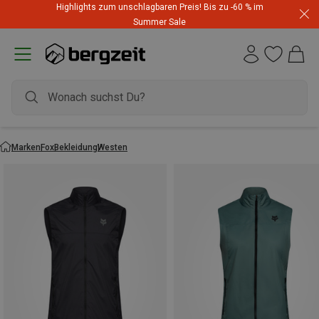
Highlights zum unschlagbaren Preis! Bis zu -60 % im
Summer Sale
Marken
Fox
Bekleidung
Westen