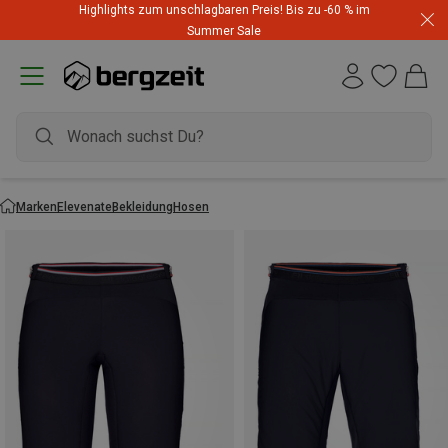
Highlights zum unschlagbaren Preis! Bis zu -60 % im
Summer Sale
Marken
Elevenate
Bekleidung
Hosen