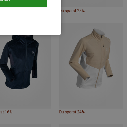
rst 35%
Du sparst 25%
rst 16%
Du sparst 24%