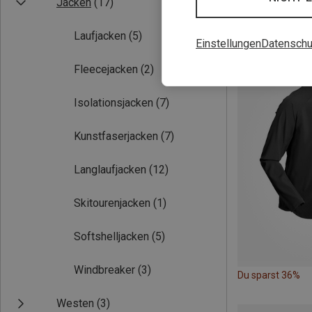
Jacken
(17)
Du sparst 36%
Laufjacken
(5)
Einstellungen
Datenschu
Fleecejacken
(2)
Isolationsjacken
(7)
Kunstfaserjacken
(7)
Langlaufjacken
(12)
Skitourenjacken
(1)
Softshelljacken
(5)
Windbreaker
(3)
Du sparst 36%
Westen
(3)