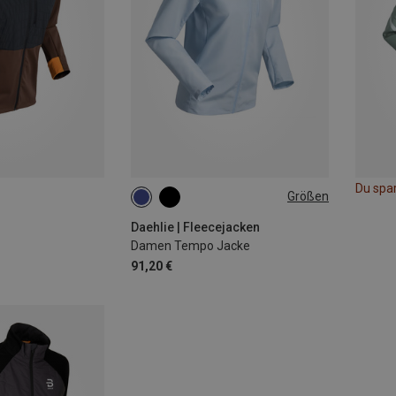
Du spa
Größen
XS
S
M
L
Daehlie | Fleecejacken
Damen Tempo Jacke
91,20 €