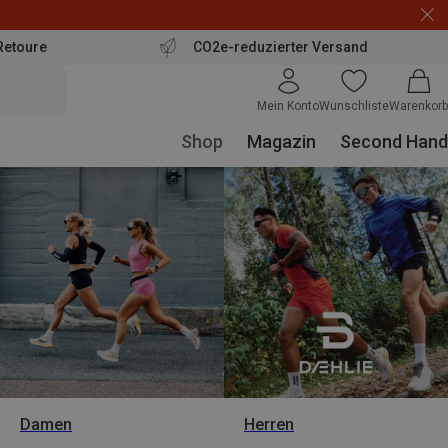
Retoure
CO2e-reduzierter Versand
Mein Konto
Wunschliste
Warenkorb
Shop
Magazin
Second Hand
Damen
Herren