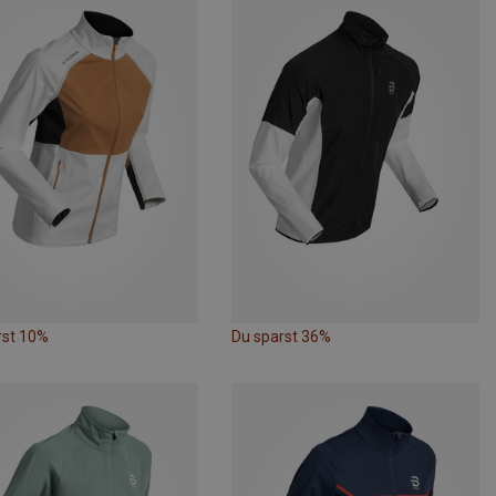
rst 10%
Du sparst 36%