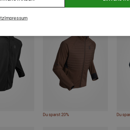
Du sparst 20%
Du spa
tz
Impressum
Du sparst 20%
Du spa