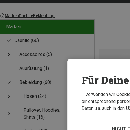
Marken
Daehlie
Bekleidung
Marken
Daehlie
(66)
Accessoires
(5)
Ausrüstung
(1)
Für Deine 
Bekleidung
(60)
… verwenden wir Cookies
Hosen
(24)
dir entsprechend person
Daten u.a. auch in den 
Pullover, Hoodies,
Shirts
(16)
NICHT 