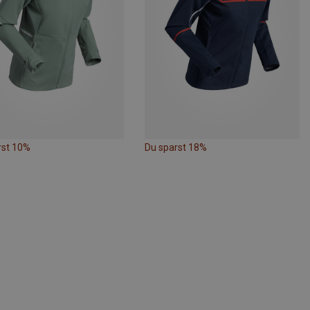
rst 10%
Du sparst 18%