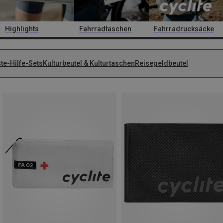
Highlights
Fahrradtaschen
Fahrradrucksäcke
te-Hilfe-Sets
Kulturbeutel & Kulturtaschen
Reisegeldbeutel