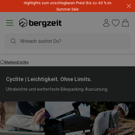
Highlights zum unschlagbaren Preis! Bis zu -60 % im
Summer Sale
Marken
Cyclite
Cyclite | Leichtigkeit. Ohne Limits.
Ultraleichte und wetterfeste Bikepacking-Ausrüstung.