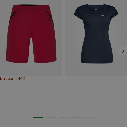
Du sparst 44%