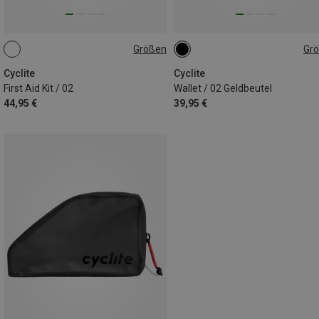
Größen
Gr
0.11L
ONE SIZE
Cyclite
Cyclite
First Aid Kit / 02
Wallet / 02 Geldbeutel
44,95 €
39,95 €