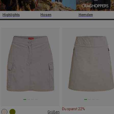
Highlights
Hosen
Hemden
Du sparst 22%
Größen
S
M
L
XL
M|S