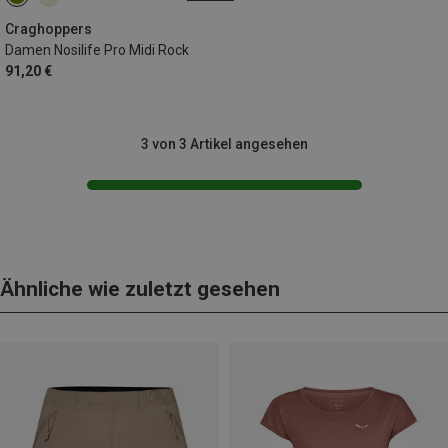
S
M
L
XL
M|S
S|XS
Craghoppers
Damen Nosilife Pro Midi Rock
91,20 €
3 von 3 Artikel angesehen
Ähnliche wie zuletzt gesehen