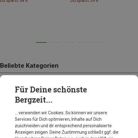
Du sparst 38%
Du sparst 39%
Beliebte Kategorien
Für Deine schönste
BEKLEIDUNG
Bergzeit...
… verwenden wir Cookies. So können wir unsere
Services für Dich optimieren, Inhalte auf Dich
zuschneiden und dir entsprechend personalisierte
Anzeigen zeigen. Deine Zustimmung schließt ggf. die