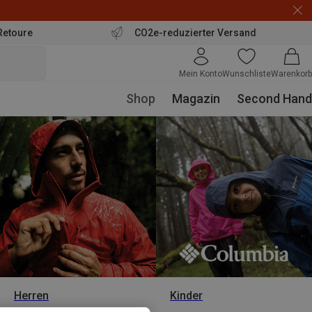
Retoure
CO2e-reduzierter Versand
Mein Konto
Wunschliste
Warenkorb
Shop
Magazin
Second Hand
Herren
Kinder