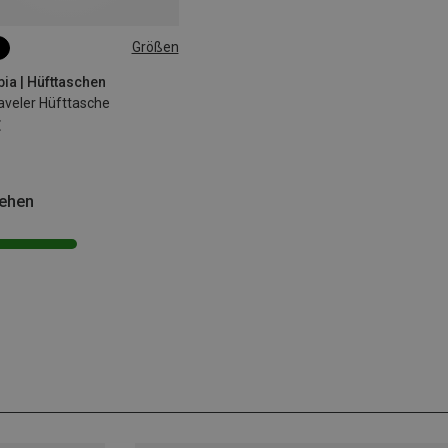
Größen
ia | Hüfttaschen
raveler Hüfttasche
€
sehen