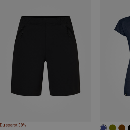
Du sparst 38%
M
L
XL