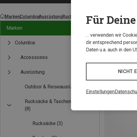
Für Deine 
Marken
Columbia
Ausrüstung
Rucksäcke & Taschen
Taschen
Marken
… verwenden wir Cookies
dir entsprechend person
Columbia
Daten u.a. auch in den 
Accessoires
NICHT 
Ausrüstung
Outdoor & Reiseausrüstung
Einstellungen
Datenschu
Rucksäcke & Taschen
(8)
Rucksäcke
(3)