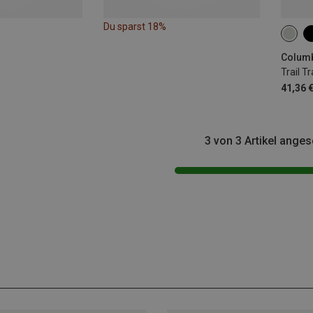
Du sparst 18%
2L
Columb
Trail T
41,36 
3 von 3 Artikel ange