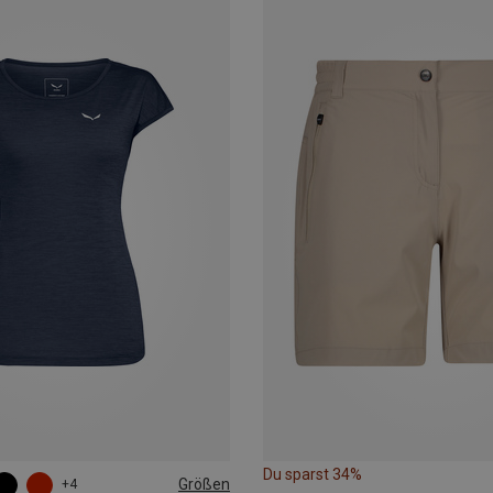
Du sparst 34%
Größen
+4
XXL