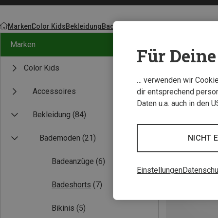
Marken
Color Kids
Bekleidung
Bademoden
Marken
Für Deine 
Color Kids
… verwenden wir Cookies
Accessoires
dir entsprechend person
Daten u.a. auch in den 
Bekleidung
(84)
NICHT 
Bademoden
(21)
Badeanzüge
(6)
Einstellungen
Datenschu
Badeshorts
(7)
Bikinis
(5)