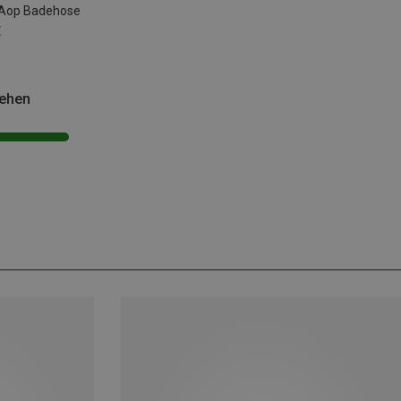
 Aop Badehose
€
sehen