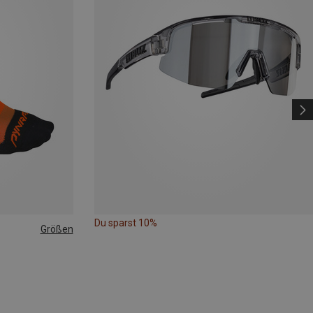
Du sparst 10%
Größen
|44|45|46