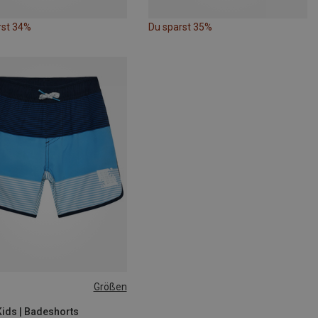
rst 34%
Du sparst 35%
Größen
128
Kids | Badeshorts