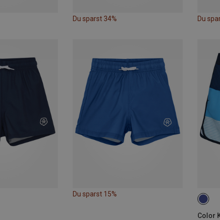
Du sparst 34%
Du spa
Du sparst 15%
116
Color 