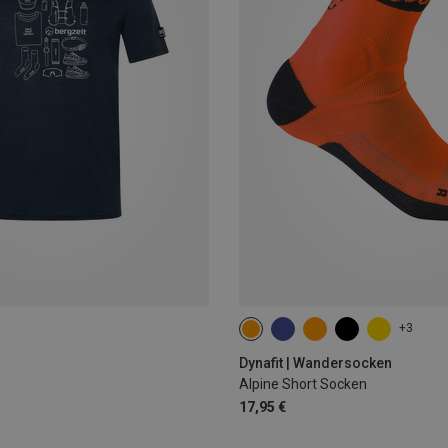
+3
35|36|37|38
39|40|41|42
43
Dynafit | Wandersocken
Alpine Short Socken
17,95 €