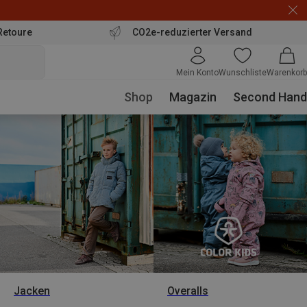
Retoure
CO2e-reduzierter Versand
Mein Konto
Wunschliste
Warenkorb
Shop
Magazin
Second Hand
Jacken
Overalls