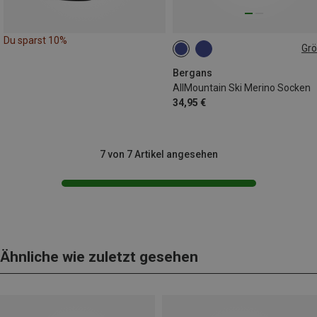
Du sparst 10%
Gr
35|36|37
38|39|40
44|45|46|47
Bergans
AllMountain Ski Merino Socken
34,95 €
7 von 7 Artikel angesehen
Ähnliche wie zuletzt gesehen