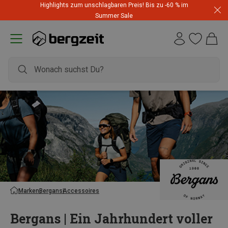
Highlights zum unschlagbaren Preis! Bis zu -60 % im
Summer Sale
Marken
Bergans
Accessoires
Bergans | Ein Jahrhundert voller