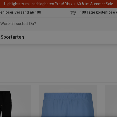
Highlights zum unschlagbaren Preis! Bis zu -60 % im Summer Sale
enloser Versand ab 100
100 Tage kostenlose 
o
Sportarten