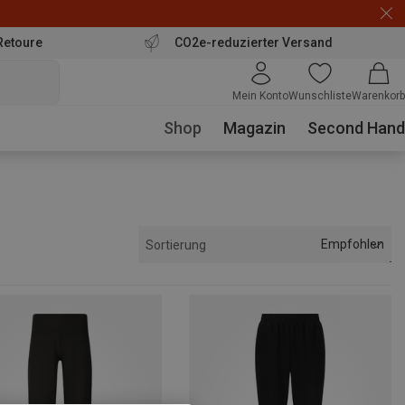
Retoure
CO2e-reduzierter Versand
Mein Konto
Wunschliste
Warenkorb
Shop
Magazin
Second Hand
Empfohlen
Sortierung