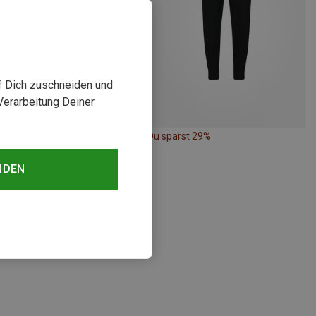
uf Dich zuschneiden und
Verarbeitung Deiner
rst 40%
Du sparst 29%
NDEN