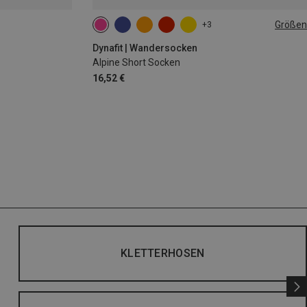
Größen
+3
35|36|37|38
39|40|41|42
43|44|45|46
Dynafit | Wandersocken
Alpine Short Socken
16,52 €
KLETTERHOSEN