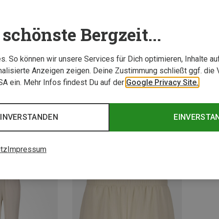
schönste Bergzeit...
. So können wir unsere Services für Dich optimieren, Inhalte a
alisierte Anzeigen zeigen. Deine Zustimmung schließt ggf. die 
USA ein. Mehr Infos findest Du auf der
Google Privacy Site.
Du sparst 40%
Du spa
Größen
XL
XXL
 & Freizeithosen
EINVERSTANDEN
EINVERSTA
 Hose
tz
Impressum