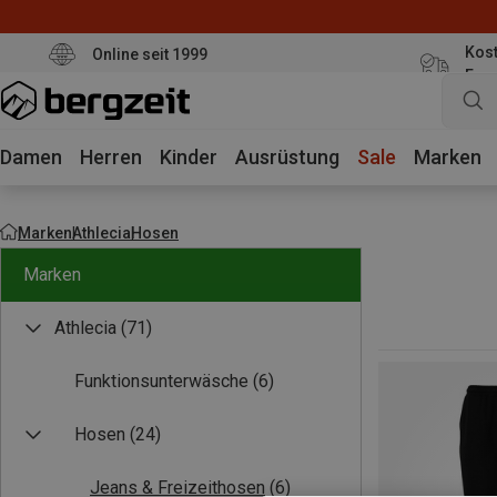
Kost
Online seit 1999
Eur
Damen
Herren
Kinder
Ausrüstung
Sale
Marken
Marken
Athlecia
Hosen
Marken
Athlecia
(71)
Funktionsunterwäsche
(6)
Hosen
(24)
Jeans & Freizeithosen
(6)