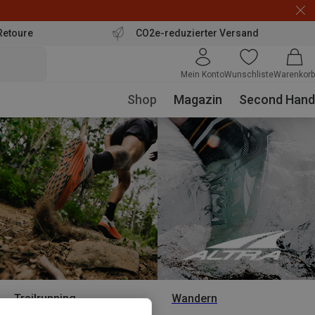
Retoure
CO2e-reduzierter Versand
Mein Konto
Wunschliste
Warenkorb
Shop
Magazin
Second Hand
Trailrunning
Wandern