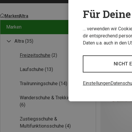
Für Deine 
Marken
Altra
Marken
… verwenden wir Cookies
dir entsprechend person
Altra
(35)
Daten u.a. auch in den 
Freizeitschuhe
(2)
NICHT 
Laufschuhe
(13)
Einstellungen
Datenschu
Trailrunningschuhe
(14)
Wanderschuhe & Trekkingschuhe
(6)
Zustiegsschuhe &
Multifunktionsschuhe
(4)