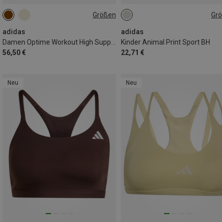
Größen
Gr
128
140
152
164
170
adidas
adidas
Damen Optime Workout High Support Sport BH
Kinder Animal Print Sport BH
56,50 €
22,71 €
Neu
Neu