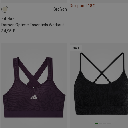
Du sparst 18%
Größen
XS
M
adidas
Damen Optime Essentials Workout Light Support Sport BH
34,95 €
Neu