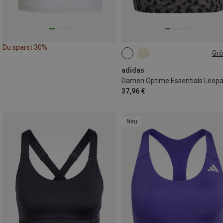
Du sparst 30%
Gr
XS
S
L
XL
adidas
37,96 €
Neu