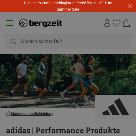
Highlights zum unschlagbaren Preis! Bis zu -60 % im
Summer Sale
Marken
adidas
Bekleidung
adidas | Performance Produkte