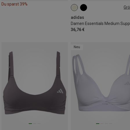
Du sparst 39%
Gr
XS
S
M
L
adidas
36,76 €
Neu