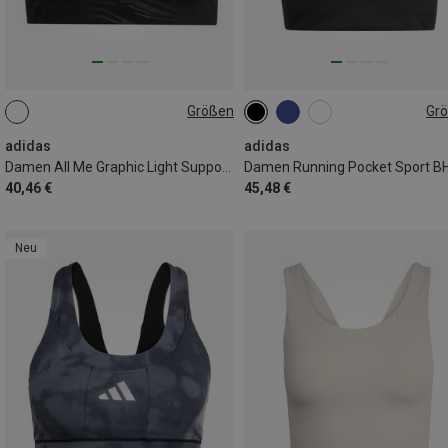
Größen
Gr
S
L
XS
adidas
adidas
Damen All Me Graphic Light Support Sport BH
Damen Running Pocket Sport B
40,46 €
45,48 €
Neu