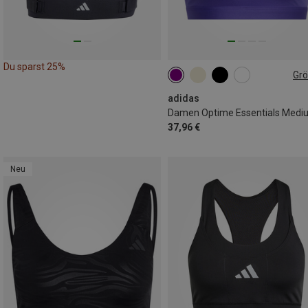
Du sparst 25%
Gr
XS
S
adidas
37,96 €
Neu