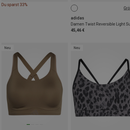
Du sparst 33%
Gr
XS
M
L
adidas
45,46 €
Neu
Neu