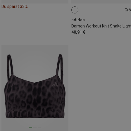
Du sparst 33%
Gr
XS
M
L
XL
adidas
40,91 €