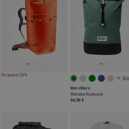
Du sparst 25%
Gr
+3
10L-15L
MeroMero
Wanaka Rucksack
94,95 €