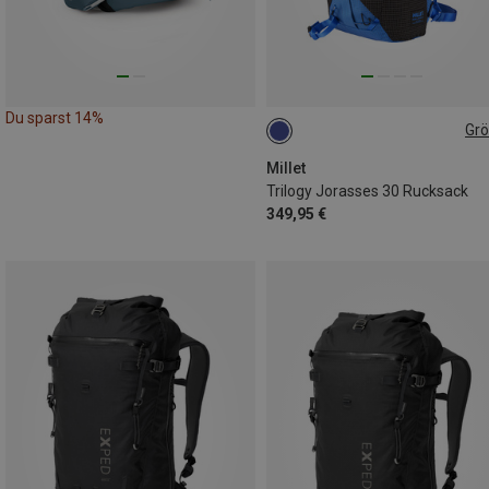
Du sparst 14%
Gr
30L
Millet
Trilogy Jorasses 30 Rucksack
349,95 €