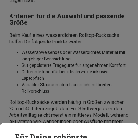
tragen lässt.
Kriterien für die Auswahl und passende
Größe
Beim Kauf eines wasserdichten Rolltop‑Rucksacks
helfen Dir folgende Punkte weiter:
Wasserabweisendes oder wasserdichtes Material mit
langlebiger Beschichtung
Gut gepolsterte Tragegurte für angenehmen Komfort
Getrennte Innenfächer, idealerweise inklusive
Laptopfach
Variabler Stauraum durch ausreichend breiten
Rollverschluss
Rolltop‑Rucksäcke werden häufig in Größen zwischen
25 und 40 Litern angeboten. Für Stadtwege oder den
Arbeitsalltag reicht meist ein mittleres Modell, während
Aktivitäten wie Wanderungen oder Ausflüge mit mehr
Ausrüstung zusätzlichen Platz erfordern. Größere
Varianten profitieren von einem zusätzlichen Brust‑
Für Deine schönste