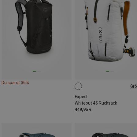
Du sparst 36%
Gr
45L | M
45L | L
Exped
Whiteout 45 Rucksack
449,95 €