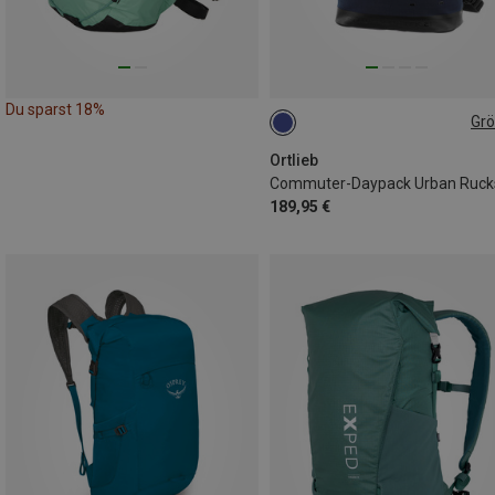
Du sparst 18%
Gr
27L
Ortlieb
189,95 €