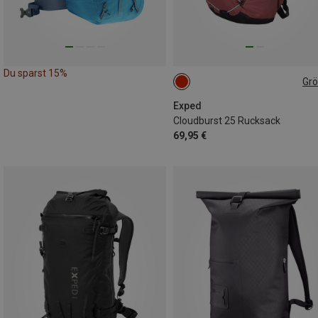
Du sparst 15%
Gr
25L
Exped
Cloudburst 25 Rucksack
69,95 €