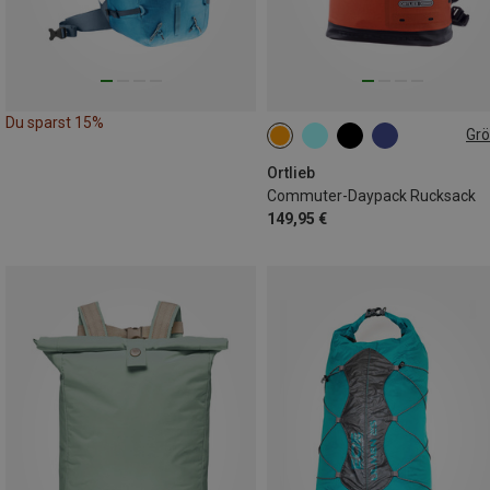
Du sparst 15%
Gr
21L
Ortlieb
Commuter-Daypack Rucksack
149,95 €