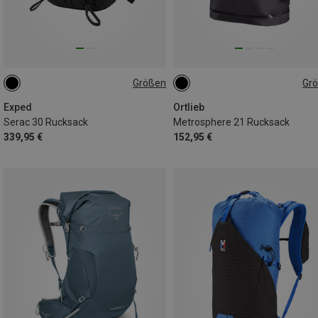
Größen
Gr
30L | S
21L
Exped
Ortlieb
Serac 30 Rucksack
Metrosphere 21 Rucksack
339,95 €
152,95 €