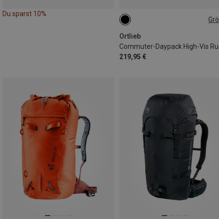
Du sparst 10%
Gr
21L
Ortlieb
219,95 €