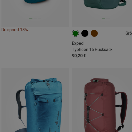
Du sparst 18%
Gr
15L
Exped
Typhoon 15 Rucksack
90,20 €