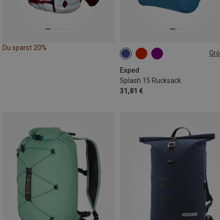
Du sparst 20%
Gr
15L
Exped
Splash 15 Rucksack
31,81 €