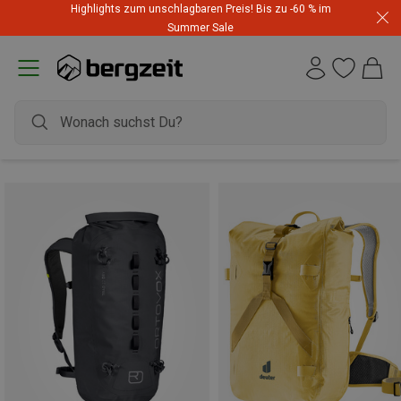
Highlights zum unschlagbaren Preis! Bis zu -60 % im
Summer Sale