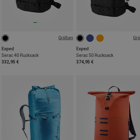
Größen
Gr
40L | S
50L | L
50L | M
Exped
Exped
Serac 40 Rucksack
Serac 50 Rucksack
332,95 €
374,95 €