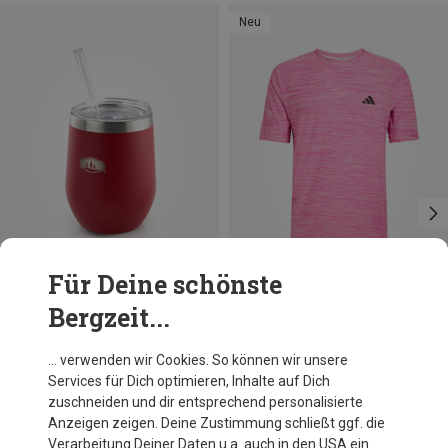
Neu
Für Deine schönste
Bergzeit...
Du sparst 10%
Größen
XL
adidas
… verwenden wir Cookies. So können wir unsere
Herren Workout Essentials Flex T-Shirt
Services für Dich optimieren, Inhalte auf Dich
29,95 €
zuschneiden und dir entsprechend personalisierte
Anzeigen zeigen. Deine Zustimmung schließt ggf. die
Verarbeitung Deiner Daten u.a. auch in den USA ein.