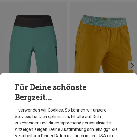
Für Deine schönste
Bergzeit...
Du sparst 33%
Größen
XS
S
M
L
XL
Rafiki
… verwenden wir Cookies. So können wir unsere
Damen Noia Shorts
Services für Dich optimieren, Inhalte auf Dich
54,40 €
zuschneiden und dir entsprechend personalisierte
Anzeigen zeigen. Deine Zustimmung schließt ggf. die
Verarbeitung Deiner Daten u.a. auch in den USA ein.