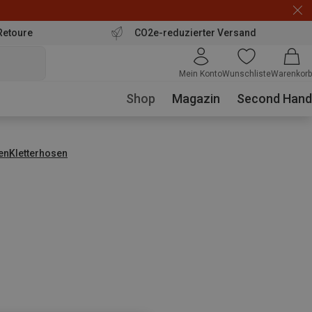
Retoure
CO2e-reduzierter Versand
Mein Konto
Wunschliste
Warenkorb
Shop
Magazin
Second Hand
en
Kletterhosen