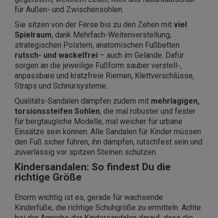
für Außen- und Zwischensohlen.
Sie sitzen von der Ferse bis zu den Zehen mit
viel
Spielraum
, dank Mehrfach-Weitenverstellung,
strategischen Polstern, anatomischen Fußbetten
rutsch- und wackelfrei
– auch im Gelände. Dafür
sorgen an die jeweilige Fußform sauber verstell-,
anpassbare und kratzfreie Riemen, Klettverschlüsse,
Straps und Schnürsysteme.
Qualitäts-Sandalen dämpfen zudem mit
mehrlagigen,
torsionssteifen Sohlen
, die mal robuster und fester
für bergtaugliche Modelle, mal weicher für urbane
Einsätze sein können. Alle Sandalen für Kinder müssen
den Fuß sicher führen, ihn dämpfen, rutschfest sein und
zuverlässig vor spitzen Steinen schützen.
Kindersandalen: So findest Du die
richtige Größe
Enorm wichtig ist es, gerade für wachsende
Kinderfüße, die richtige Schuhgröße zu ermitteln. Achte
bei der Anprobe der Kindersandalen darauf, dass die