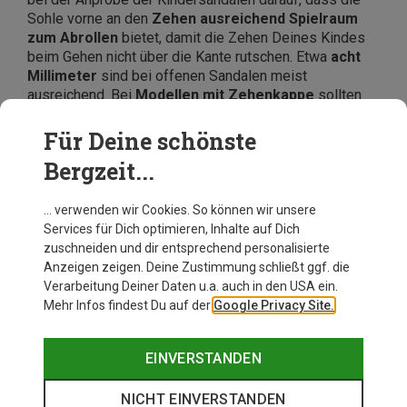
Sohle vorne an den
Zehen ausreichend Spielraum
zum Abrollen
bietet, damit die Zehen Deines Kindes
beim Gehen nicht über die Kante rutschen. Etwa
acht
Millimeter
sind bei offenen Sandalen meist
ausreichend. Bei
Modellen mit Zehenkappe
sollten
circa 12 Millimeter
Abrollspielraum
berücksichtigt
werden. Bei Outdoor-Sandalen für Kinder sollte zudem
Für Deine schönste
auf etwas Wachstumsspielraum geachtet werden. Aber
Bergzeit...
bitte nicht zu groß bemessen, sonst droht Gefahr zu
stolpern und hängen zu bleiben!
… verwenden wir Cookies. So können wir unsere
Services für Dich optimieren, Inhalte auf Dich
zuschneiden und dir entsprechend personalisierte
Anzeigen zeigen. Deine Zustimmung schließt ggf. die
Verarbeitung Deiner Daten u.a. auch in den USA ein.
Mehr Infos findest Du auf der
Google Privacy Site.
EINVERSTANDEN
NICHT EINVERSTANDEN