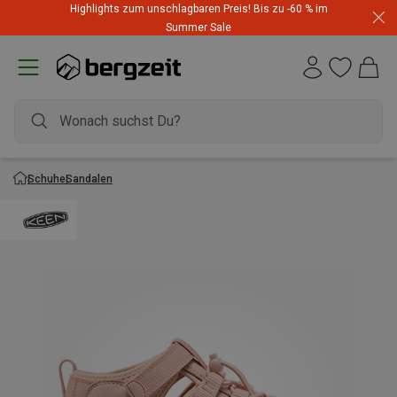
Highlights zum unschlagbaren Preis! Bis zu -60 % im
Summer Sale
Schuhe
Sandalen