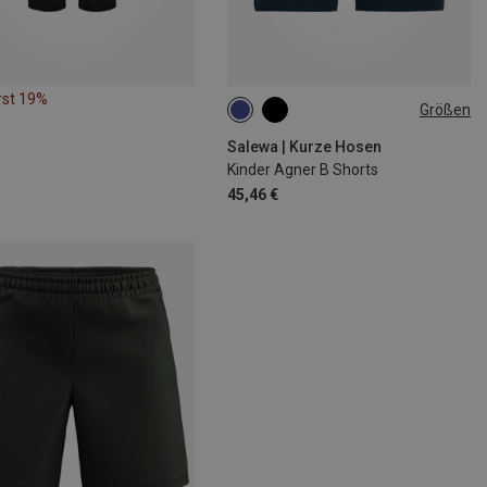
rst 19%
Größen
92
152
164
Salewa | Kurze Hosen
Kinder Agner B Shorts
45,46 €