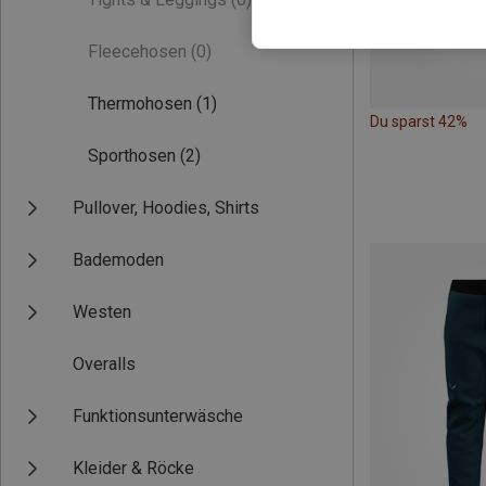
Fleecehosen
(0)
Thermohosen
(1)
Du sparst 42%
Sporthosen
(2)
Pullover, Hoodies, Shirts
Bademoden
Westen
Overalls
Funktionsunterwäsche
Kleider & Röcke