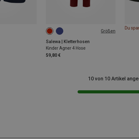
Du spa
Größen
92
104
164
Salewa | Kletterhosen
Kinder Agner 4 Hose
59,80 €
10 von 10 Artikel ang