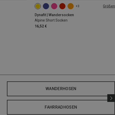
Größen
+3
35|36|37|38
39|40|41|42
43|44|45|46
Dynafit | Wandersocken
Alpine Short Socken
16,52 €
WANDERHOSEN
FAHRRADHOSEN