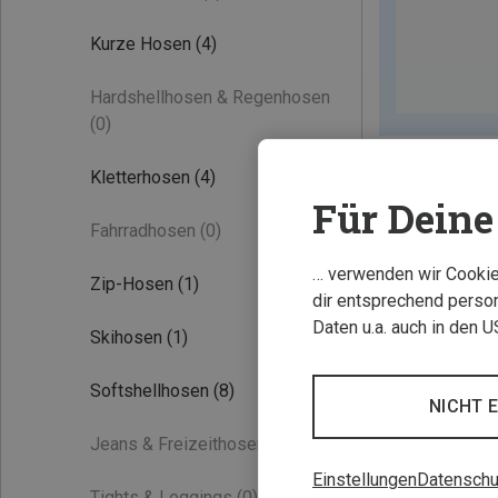
Kurze Hosen
(4)
Hardshellhosen & Regenhosen
(0)
Kletterhosen
(4)
Für Deine 
Fahrradhosen
(0)
… verwenden wir Cookies
Zip-Hosen
(1)
dir entsprechend person
Daten u.a. auch in den 
Skihosen
(1)
Softshellhosen
(8)
NICHT 
Jeans & Freizeithosen
(0)
Einstellungen
Datenschu
Tights & Leggings
(0)