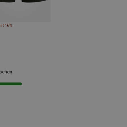
rst 16%
esehen