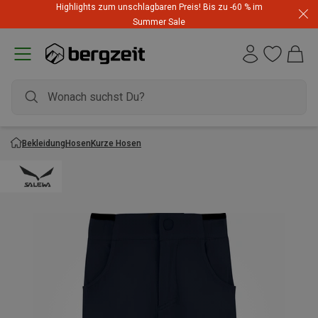
Highlights zum unschlagbaren Preis! Bis zu -60 % im
Summer Sale
Bekleidung
Hosen
Kurze Hosen