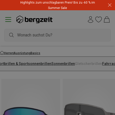
Highlights zum unschlagbaren Preis! Bis zu -60 % im
Summer Sale
Herren
Ausrüstung
Basics
rtbrillen & Sportsonnenbrillen
Sonnenbrillen
Gletscherbrillen
Fahrrad