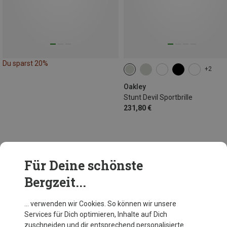
Du sparst 20%
+2
Oakley
Stunt Devil Sportbrille
231,80 €
48 von 76 Artikel angesehen
Für Deine schönste
Bergzeit...
MEHR ARTIKEL ANZEIGEN
… verwenden wir Cookies. So können wir unsere
Services für Dich optimieren, Inhalte auf Dich
zuschneiden und dir entsprechend personalisierte