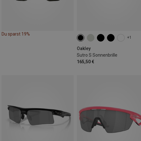
Du sparst 19%
+1
Oakley
Sutro S Sonnenbrille
165,50 €