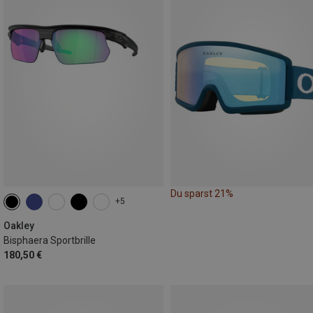
Du sparst 21%
+5
Oakley
Bisphaera Sportbrille
180,50 €