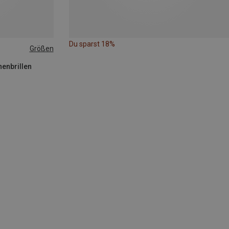
Du sparst 18%
Größen
nenbrillen