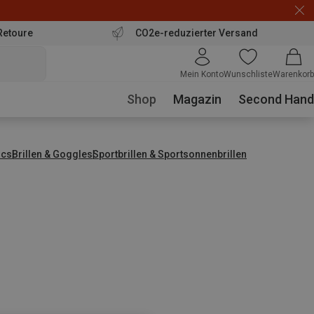
Retoure
CO2e-reduzierter Versand
Mein Konto
Wunschliste
Warenkorb
Shop
Magazin
Second Hand
ics
Brillen & Goggles
Sportbrillen & Sportsonnenbrillen