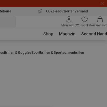
Retoure
CO2e-reduzierter Versand
Mein Konto
Wunschliste
Warenkorb
Shop
Magazin
Second Hand
ics
Brillen & Goggles
Sportbrillen & Sportsonnenbrillen