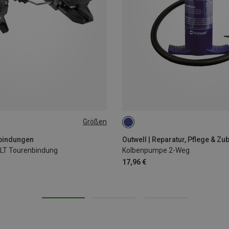
Größen
M
110MM
120MM
nbindungen
Outwell | Reparatur, Pflege & Zu
LT Tourenbindung
Kolbenpumpe 2-Weg
17,96 €