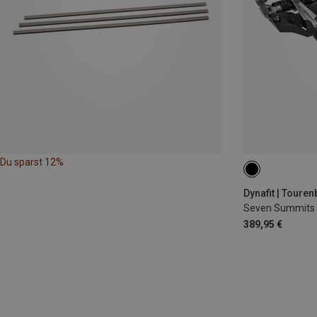
Du sparst 12%
88MM
98M
Dynafit | Toure
Seven Summits 
389,95 €