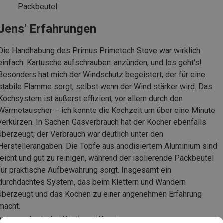
Packbeutel
Jens' Erfahrungen
Die Handhabung des Primus Primetech Stove war wirklich
einfach. Kartusche aufschrauben, anzünden, und los geht's!
Besonders hat mich der Windschutz begeistert, der für eine
stabile Flamme sorgt, selbst wenn der Wind stärker wird. Das
Kochsystem ist äußerst effizient, vor allem durch den
Wärmetauscher – ich konnte die Kochzeit um über eine Minute
verkürzen. In Sachen Gasverbrauch hat der Kocher ebenfalls
überzeugt; der Verbrauch war deutlich unter den
Herstellerangaben. Die Töpfe aus anodisiertem Aluminium sind
leicht und gut zu reinigen, während der isolierende Packbeutel
für praktische Aufbewahrung sorgt. Insgesamt ein
durchdachtes System, das beim Klettern und Wandern
überzeugt und das Kochen zu einer angenehmen Erfahrung
macht.
Auszug aus dem Testbericht im Bergzeit Magazin