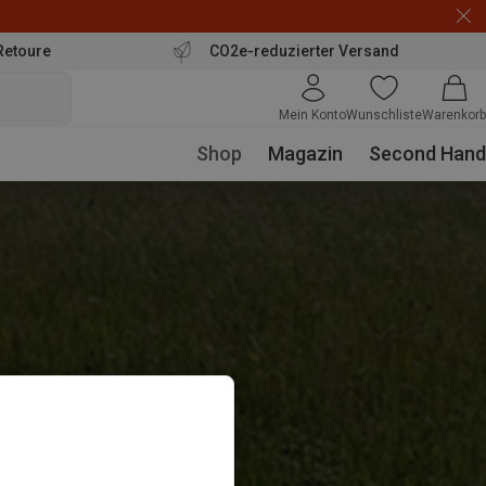
Retoure
CO2e-reduzierter Versand
Mein Konto
Wunschliste
Warenkorb
Shop
Magazin
Second Hand