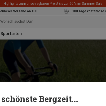
Highlights zum unschlagbaren Preis! Bis zu -60 % im Summer Sale
enloser Versand ab 100
100 Tage kostenlose 
o
Sportarten
schönste Bergzeit...