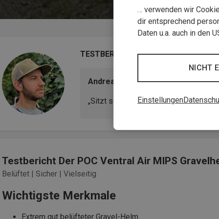
… verwenden wir Cookies
dir entsprechend person
Daten u.a. auch in den 
TESTBERICHT
NICHT 
Andreas, Bike-Experte
Einstellungen
Datenschu
„Sitzt sicher, egal wie ruppig der Trail w
Testbericht Der POC Ventral Air MIPS Gravelh
Belüftet | Sicher | Vielseitig
Wichtigste Merkmale
Extrem gut belüfteter Gravel-Helm