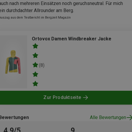
auch nach mehreren Einsätzen noch geruchsneutral. Für mich
ein durchdachter Allrounder am Berg.
Auszug aus dem Testbericht im Bergzeit Magazin
Ortovox Damen Windbreaker Jacke
(8)
Zur Produktseite
Bewertungen
Alle Bewertungen
4,9/5
9