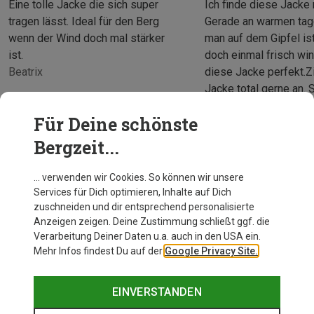
Eine tolle Jacke die sich super
Ich finde diese Jacke ri
tragen lässt. Ideal für den Berg
Gerade an warmen ta
wenn der Wind doch mal stärker
man auf dem Gipfel is
ist.
doch einmal frisch win
Beatrix
diese Jacke perfekt.Z
Jacke total gerne an. 
und sehr Atmungsaktiv
Für Deine schönste
Beatrix
Bergzeit...
… verwenden wir Cookies. So können wir unsere
Services für Dich optimieren, Inhalte auf Dich
zuschneiden und dir entsprechend personalisierte
Anzeigen zeigen. Deine Zustimmung schließt ggf. die
Verarbeitung Deiner Daten u.a. auch in den USA ein.
Mehr Infos findest Du auf der
Google Privacy Site.
EINVERSTANDEN