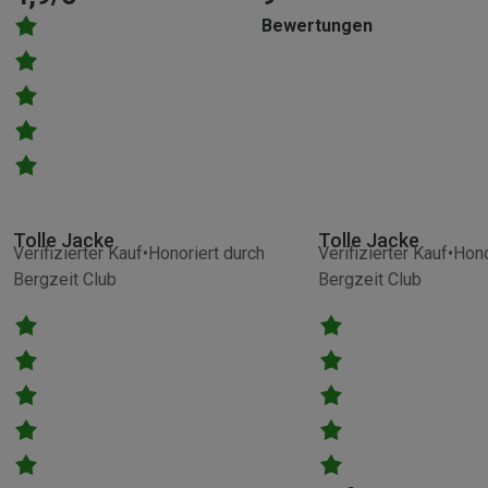
Bewertungen
Tolle Jacke
Tolle Jacke
Verifizierter Kauf
Honoriert durch
Verifizierter Kauf
Hono
Bergzeit Club
Bergzeit Club