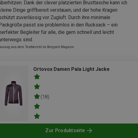
überhitzen. Dank der clever platzierten Brusttasche kann ich
kleine Dinge griffbereit verstauen, und der hohe Kragen
schützt zuverlässig vor Zugluft. Durch ihre minimale
Packgröße passt sie problemlos in den Rucksack – ein
perfekter Begleiter für alle, die gern schnell und leicht
unterwegs sind.
Auszug aus dem Testbericht im Bergzeit Magazin
Ortovox Damen Pala Light Jacke
(18)
Zur Produktseite