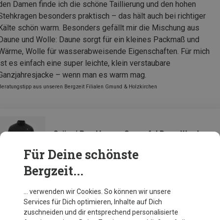
den Damen finde ich die schöne Taillierung und den hohen
Stehkragen besonders praktisch – das hält auch bei richtiger
Kälte schön warm. Besonders gefällt mir die Mischung aus
Daune und Wolle: Daune sorgt für ein kleines Packmaß und
Wärme, Wolle für wasserabweisende Eigenschaften. Für mich
ist es einfach eine super leichte, klein verstaubare
Ganzjahresjacke – wenn man es warm mag.
Beratungstipp aus unseren Bergzeit Filialen Gmund & Holzkirchen
Grüezi Bag Herren Senseful DownWool
Jacke
Für Deine schönste
Bergzeit...
Zur Produktseite
… verwenden wir Cookies. So können wir unsere
Services für Dich optimieren, Inhalte auf Dich
zuschneiden und dir entsprechend personalisierte