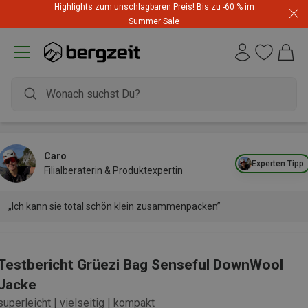
Highlights zum unschlagbaren Preis! Bis zu -60 % im
Summer Sale
Caro
Experten Tipp
Filialberaterin & Produktexpertin
„Ich kann sie total schön klein zusammenpacken”
Testbericht Grüezi Bag Senseful DownWool
Jacke
superleicht | vielseitig | kompakt