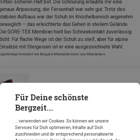
Tritten sicheren Halt bot. Die Schnürung erlaubte mir eine
genaue Anpassung, der Fersenhalt war sehr gut. Trotz des
stabilen Aufbaus war der Schuh im Knöchelbereich angenehm
beweglich – das erleichterte das Gehen in steilem Gelände.
Die GORE-TEX Membran hielt bei Schneekontakt zuverlässig
dicht. Für flache Wege ist der Schuh zu steif, aber für alpine
Einsätze mit Steigeisen ist er eine ausgezeichnete Wahl.
Expertentipp formuliert von Bergzeit Mitarbeiterinnen und Mitarbeitern
Garmont Herren Tower 3.0 GTX Schuhe
Für Deine schönste
Bergzeit...
Zur Produktseite
… verwenden wir Cookies. So können wir unsere
Services für Dich optimieren, Inhalte auf Dich
zuschneiden und dir entsprechend personalisierte