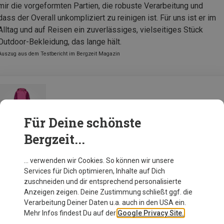
mir die vorgeformten Partien, die robuste Verarbeitung und
dass der Overall unkompliziert zu reinigen ist. Für uns ist er im
Alltag und auf Reisen ein zuverlässiges, vielseitiges Stück
Outdoor-Bekleidung, das lange hält.
Auszug aus dem Testbericht im Bergzeit Magazin
Bergans Kinder Lilletind Overall
Für Deine schönste
Bergzeit...
Zur Produktseite
… verwenden wir Cookies. So können wir unsere
Services für Dich optimieren, Inhalte auf Dich
zuschneiden und dir entsprechend personalisierte
Anzeigen zeigen. Deine Zustimmung schließt ggf. die
Verarbeitung Deiner Daten u.a. auch in den USA ein.
Mehr Infos findest Du auf der
Google Privacy Site.