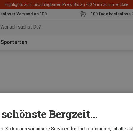
Highlights zum unschlagbaren Preis! Bis zu -60 % im Summer Sale
enloser Versand ab 100
100 Tage kostenlose 
o
Sportarten
0 von 0 Artikel ange
schönste Bergzeit...
. So können wir unsere Services für Dich optimieren, Inhalte a