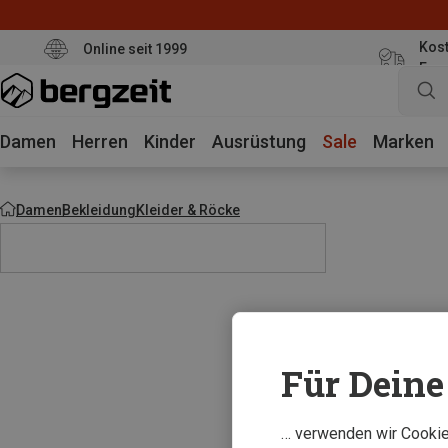
Kost
Online seit 1999
Eur
Damen
Herren
Kinder
Ausrüstung
Sale
Marken
Damen
Bekleidung
Kleider & Röcke
Für Deine 
… verwenden wir Cookies