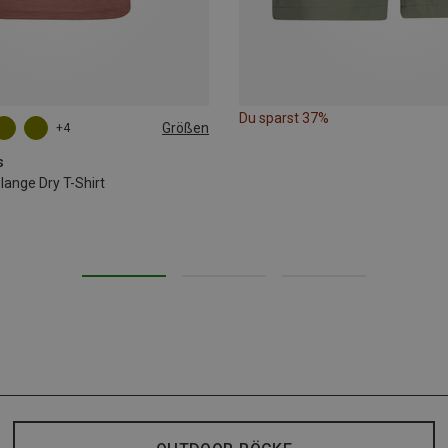
Du sparst 37%
Größen
+4
L
XL
XXL
s
nge Dry T-Shirt