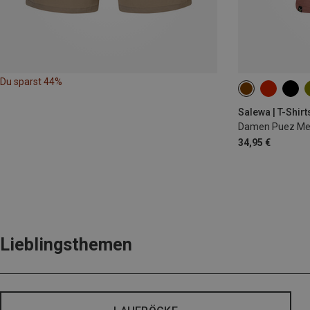
Du sparst 44%
XS
S
M
Salewa | T-Shirt
Damen Puez Mela
34,95 €
Lieblingsthemen