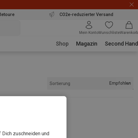
Retoure
CO2e-reduzierter Versand
Mein Konto
Wunschliste
Warenkorb
Shop
Magazin
Second Hand
Empfohlen
Sortierung
sehen
uf Dich zuschneiden und