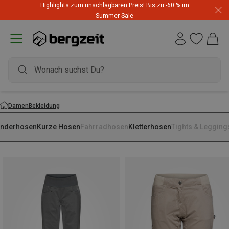
Highlights zum unschlagbaren Preis! Bis zu -60 % im
Summer Sale
Damen
Bekleidung
nderhosen
Kurze Hosen
Fahrradhosen
Kletterhosen
Tights & Legging