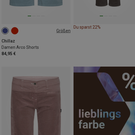
Du sparst 22%
Größen
S
L
XL
Chillaz
Damen Arco Shorts
84,95 €