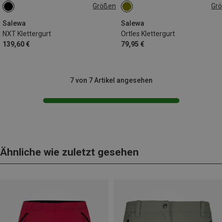
Größen
Gr
S | 71-79CM
L | 87-95CM
S-M | 70-94CM
XL | 95-105CM
M | 79-88CM
Salewa
Salewa
NXT Klettergurt
Ortles Klettergurt
139,60 €
79,95 €
7 von 7 Artikel angesehen
Ähnliche wie zuletzt gesehen