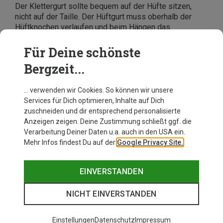
Der Klettergurt sollte bequem auf der Hüfte sitzen,
nicht auf der Taille. Der Hüftgurt muss oberhalb der
Hüftknochen verlaufen und beim Hängen das
Körpergewicht gleichmäßig verteilen. Beinschlaufen
dürfen eng, aber nicht einschnürend sitzen. Viele
Für Deine schönste
Modelle, etwa von Petzl oder Mammut, bieten
Bergzeit...
elastische oder verstellbare Beinschlaufen für
individuelle Anpassung.
… verwenden wir Cookies. So können wir unsere
Services für Dich optimieren, Inhalte auf Dich
zuschneiden und dir entsprechend personalisierte
Anzeigen zeigen. Deine Zustimmung schließt ggf. die
Verarbeitung Deiner Daten u.a. auch in den USA ein.
Mehr Infos findest Du auf der
Google Privacy Site.
EINVERSTANDEN
NICHT EINVERSTANDEN
Einstellungen
Datenschutz
Impressum