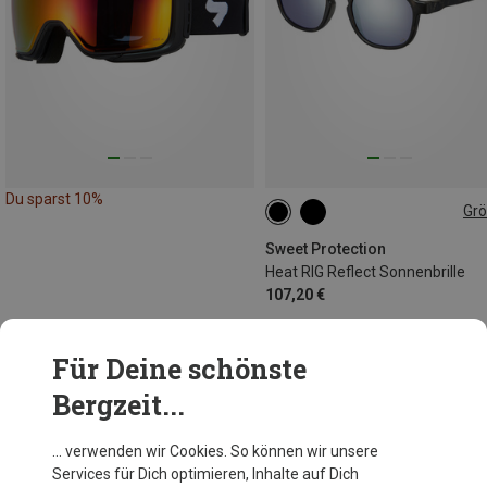
Du sparst 10%
Gr
ONE SIZE
Sweet Protection
Heat RIG Reflect Sonnenbrille
107,20 €
Für Deine schönste
18 von 18 Artikel angesehen
Bergzeit...
… verwenden wir Cookies. So können wir unsere
Services für Dich optimieren, Inhalte auf Dich