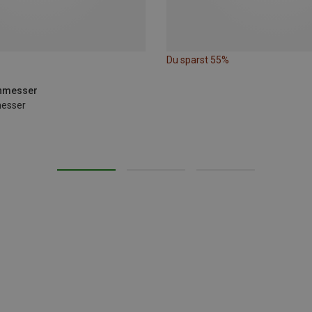
Du sparst 55%
enmesser
esser