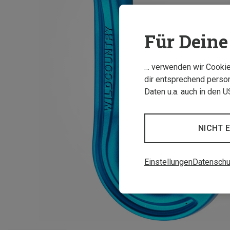
Für Deine 
… verwenden wir Cookies
dir entsprechend person
Daten u.a. auch in den 
NICHT 
Einstellungen
Datenschu