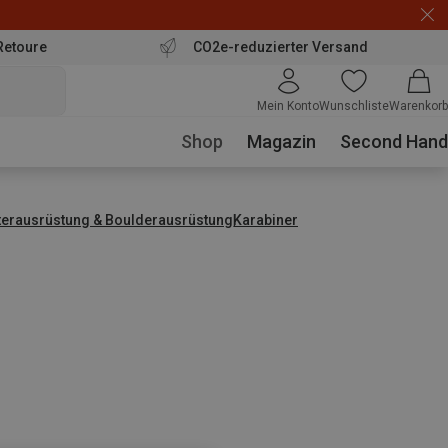
Retoure
CO2e-reduzierter Versand
Mein Konto
Wunschliste
Warenkorb
Shop
Magazin
Second Hand
tterausrüstung & Boulderausrüstung
Karabiner