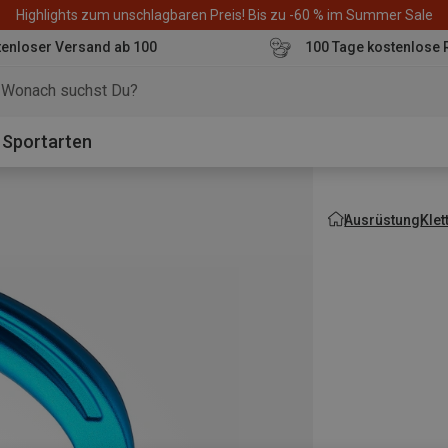
Highlights zum unschlagbaren Preis! Bis zu -60 % im Summer Sale
enloser Versand ab 100
100 Tage kostenlose 
o
Sportarten
Ausrüstung
Kle