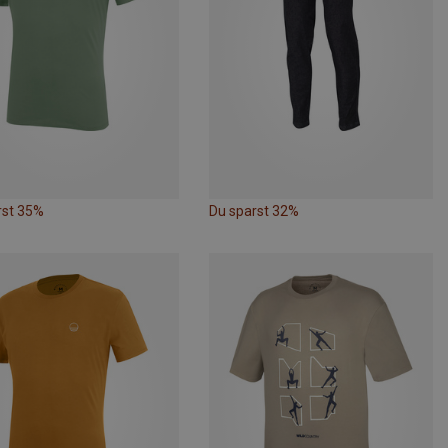
rst 35%
Du sparst 32%