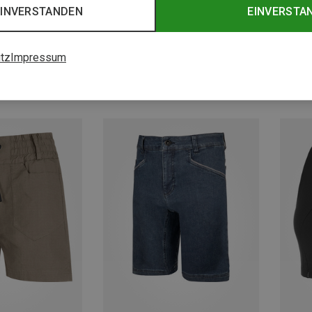
EINVERSTANDEN
EINVERSTA
Du sparst 35%
Du spa
Größen
tz
Impressum
letterhosen
2 Shorts