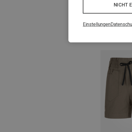
NICHT 
XS
S
M
Einstellungen
Datenschu
Wild Country | K
Damen Stamina 
82,20 €