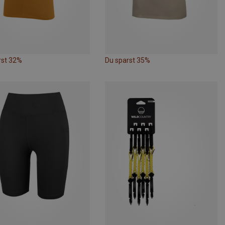
rst 32%
Du sparst 35%