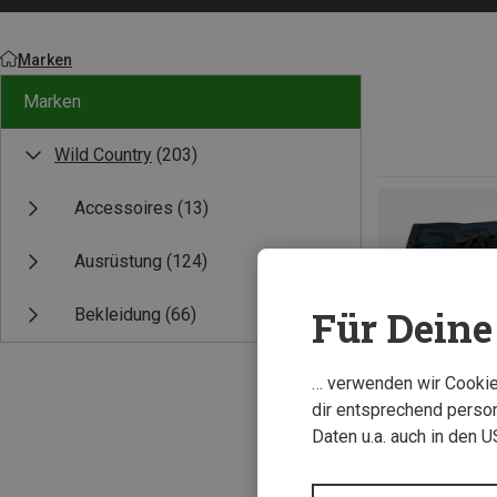
Marken
Marken
Wild Country
(203)
Accessoires
(13)
Ausrüstung
(124)
Für Deine 
Bekleidung
(66)
… verwenden wir Cookies
dir entsprechend person
Daten u.a. auch in den 