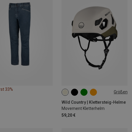
rst 33%
Größen
S-M | 52-58CM
L-XL | 57-62CM
Wild Country | Klettersteig-Helme
Movement Kletterhelm
59,20 €