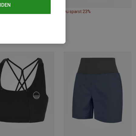
NDEN
rst 10%
Du sparst 23%