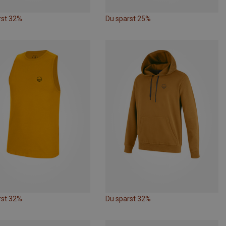
rst 32%
Du sparst 25%
rst 32%
Du sparst 32%