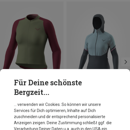
Für Deine schönste
Bergzeit...
Du sparst 10%
Größen
XS
S
M
L
Dynafit
… verwenden wir Cookies. So können wir unsere
Damen Ride Light L/S FZ Trikot
Services für Dich optimieren, Inhalte auf Dich
139,95 €
zuschneiden und dir entsprechend personalisierte
Anzeigen zeigen. Deine Zustimmung schließt ggf. die
Verarbeitung Deiner Daten u.a. auch in den USA ein.