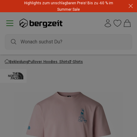
Highlights zum unschlagbaren Preis! Bis zu -60 % im
Summer Sale
Bekleidung
Pullover, Hoodies, Shirts
T-Shirts