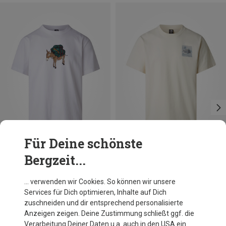
Für Deine schönste
Bergzeit...
Größen
Größen
S
M
XL
XXL
XL
The North Face
The North Face
… verwenden wir Cookies. So können wir unsere
Herren Donkey Taxi Relaxed T-Shirt
Herren Mountain Escape Relaxed T-Shirt
Services für Dich optimieren, Inhalte auf Dich
44,95 €
44,95 €
zuschneiden und dir entsprechend personalisierte
Anzeigen zeigen. Deine Zustimmung schließt ggf. die
Verarbeitung Deiner Daten u.a. auch in den USA ein.