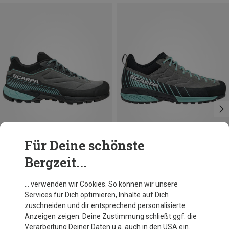
Für Deine schönste
Bergzeit...
Größen
Größen
Scarpa
Scarpa
… verwenden wir Cookies. So können wir unsere
Damen Rapid XT Schuhe
Damen Mescalito GTX Schuhe
Services für Dich optimieren, Inhalte auf Dich
154,95 €
239,95 €
zuschneiden und dir entsprechend personalisierte
Anzeigen zeigen. Deine Zustimmung schließt ggf. die
Verarbeitung Deiner Daten u.a. auch in den USA ein.