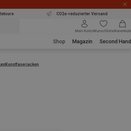
Retoure
CO2e-reduzierter Versand
Mein Konto
Wunschliste
Warenkorb
Shop
Magazin
Second Hand
ken
Kunstfaserjacken