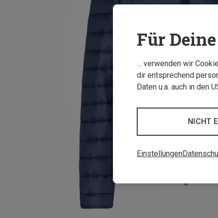
Für Deine 
… verwenden wir Cookies
dir entsprechend person
Daten u.a. auch in den 
NICHT 
Einstellungen
Datenschu