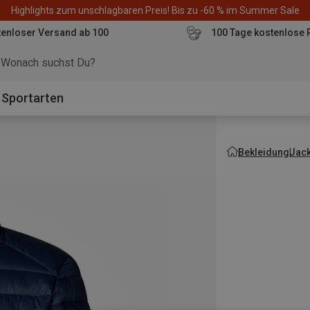
Highlights zum unschlagbaren Preis! Bis zu -60 % im Summer Sale
enloser Versand ab 100
100 Tage kostenlose 
o
Sportarten
Bekleidung
Jac