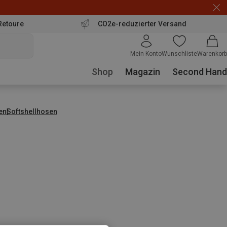
Retoure
CO2e-reduzierter Versand
Mein Konto
Wunschliste
Warenkorb
Shop
Magazin
Second Hand
en
Softshellhosen