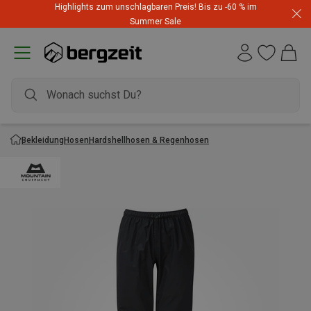
Highlights zum unschlagbaren Preis! Bis zu -60 % im
Dynafit Hammerangebot! Reduzierte Outfits für neue
Summer Sale
Abenteuer
Bekleidung
Hosen
Hardshellhosen & Regenhosen