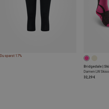
Du sparst 17%
41|42|43
Bridgedale | Sk
Damen LW Skiso
32,29 €