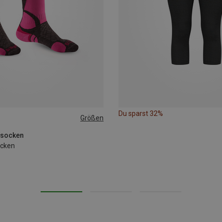
Du sparst 32%
Größen
isocken
cken