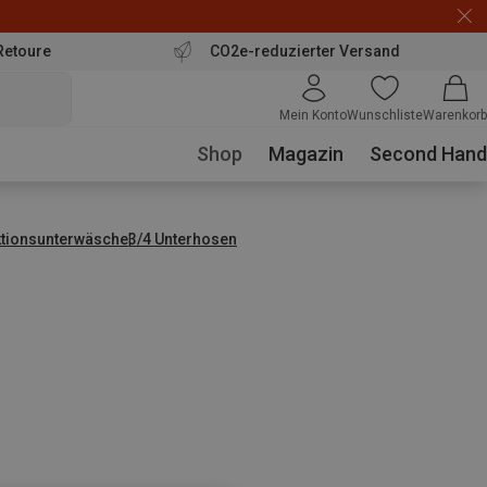
Retoure
CO2e-reduzierter Versand
Mein Konto
Wunschliste
Warenkorb
Shop
Magazin
Second Hand
ktionsunterwäsche
3/4 Unterhosen