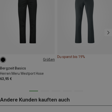
Du sparst bis 19%
Größen
S
M
L
XL
XXL
Bergzeit Basics
Herren Meru Westport Hose
63,95 €
Andere Kunden kauften auch